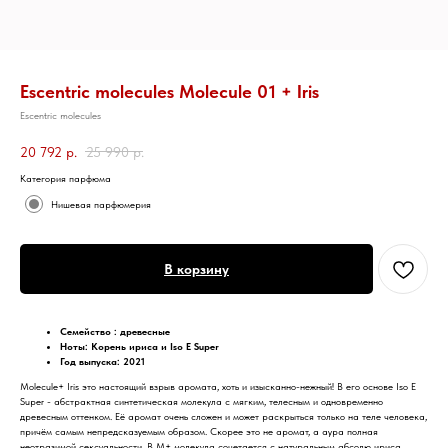
Escentric molecules Molecule 01 + Iris
Escentric molecules
20 792
р.
25 990
р.
Категория парфюма
Нишевая парфюмерия
В корзину
Семейство : древесные
Ноты: Корень ириса и Iso E Super
Год выпуска: 2021
Molecule+ Iris это настоящий взрыв аромата, хоть и изысканно-нежный! В его основе Iso E
Super - абстрактная синтетическая молекула с мягким, телесным и одновременно
древесным оттенком. Её аромат очень сложен и может раскрыться только на теле человека,
причём самым непредсказуемым образом. Скорее это не аромат, а аура полная
неотразимой сексуальности. В M+ молекула сочетается с натуральным абсолю ириса,