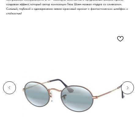
создавая эффект, который автор композиции Геза Шоен назвал «пудра со сливками».
Сильный, глубокий и одновременно нежно-красивый аромат с фантастическим шлейфом и
стойкостью!