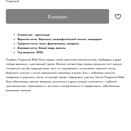
Fragonard
В корзину
Семейство :
цветочные
Верхние ноты: бергамот, амальфитанский лимон, мандарин
Средние ноты: пион, франжипани, гвоздика
Базовые ноты: белый кедр, ваниль
Год выпуска: 2006
Парфюм Fragonard Billet Doux
чаруют своей цветочной элегантностью, пробуждая в душе
тайные желания и чувственный трепет. Вполне соответствуя своему названию этот аромат
становится как бы предчувствием чего-то сокровенного, исполнения заветной мечты,
безумного счастья и самой прекрасной авантюры в жизни. Как и любовная записка,
найденная в укромном месте, он волнует кровь и будоражит чувства. Купить Fragonard Billet
Doux обязательно захочет женщина, романтика в душе которой сочетается с глубокой
чувственностью, стремящаяся к роскоши и натуральности в парфюмерии, любительница
винтажных запахов.