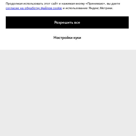
Продолжая использовать этот сайт и нажимая кнопку «Принимаю», вы даете
согласие на обработку файлов cookie
и использование Яндекс.Метрики.
Разрешить все
Настройки куки
© 2014
Парфюм
Очки
Арабские
Мужские
Нишевые
Женские
Люксовые ароматы
Унисекс