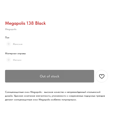
Megapolis 138 Black
Megapolis
Пол
Женские
Материал оправы
Металл
Out of stock
Солнцезащитные очки Megapolis - высокое качество и непревзойденный итальянский
дизайн. Удачное сочетание элегантности, утонченности и современных подиумных трендов
делают солнцезащитные очки Megapolis особенно популярными.