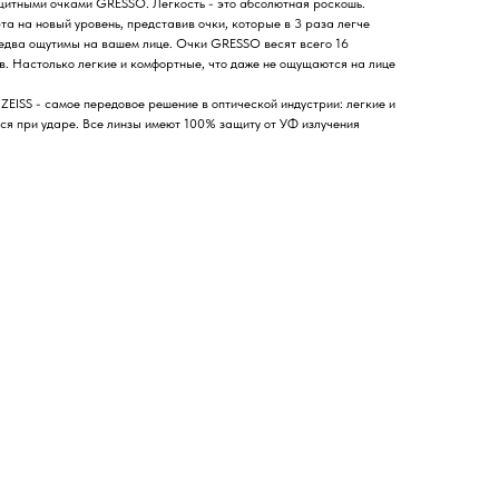
щитными очками GRESSO. Легкость - это абсолютная роскошь.
 на новый уровень, представив очки, которые в 3 раза легче
едва ощутимы на вашем лице. Очки GRESSO весят всего 16
в. Настолько легкие и комфортные, что даже не ощущаются на лице
EISS - самое передовое решение в оптической индустрии: легкие и
ся при ударе. Все линзы имеют 100% защиту от УФ излучения