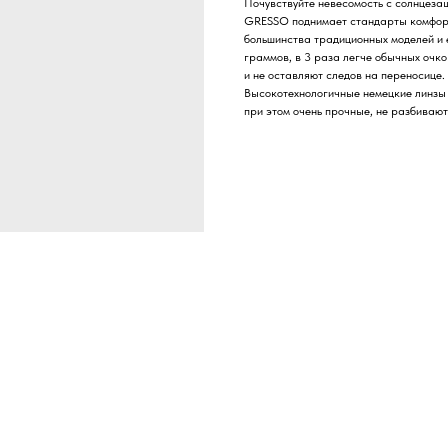
Почувствуйте невесомость с солнцеза
GRESSO поднимает стандарты комфорта
большинства традиционных моделей и 
граммов, в 3 раза легче обычных очко
и не оставляют следов на переносице.
Высокотехнологичные немецкие линзы Z
при этом очень прочные, не разбивают