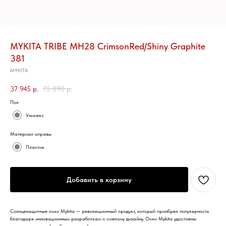
MYKITA TRIBE MH28 CrimsonRed/Shiny Graphite
381
MYKITA
37 945
р.
75 890
р.
Пол
Унисекс
Материал оправы
Пластик
Добавить в корзину
Солнцезащитные очки Mykita — революционный продукт, который приобрел популярность
благодаря инновационным разработкам и смелому дизайну. Очки Mykita удостоены