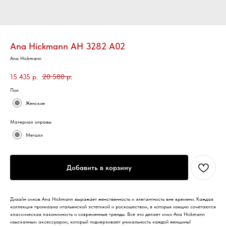
Ana Hickmann AH 3282 A02
Ana Hickmann
15 435
р.
20 580
р.
Пол
Женские
Материал оправы
Металл
Добавить в корзину
Дизайн очков Ana Hickmann выражает женственность и элегантность вне времени. Каждая
коллекция пронизана итальянской эстетикой и роскошеством, в которых изящно сочетаются
классическая лаконичность и современные тренды. Все это делает очки Ana Hickmann
изысканным аксессуаром, который подчеркивает уникальность каждой женщины!