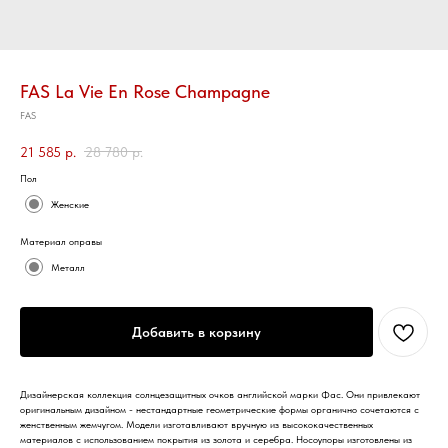
FAS La Vie En Rose Champagne
FAS
21 585
р.
28 780
р.
Пол
Женские
Материал оправы
Металл
Добавить в корзину
Дизайнерская коллекция солнцезащитных очков английской марки Фас. Они привлекают
оригинальным дизайном - нестандартные геометрические формы органично сочетаются с
женственным жемчугом. Модели изготавливают вручную из высококачественных
материалов с использованием покрытия из золота и серебра. Носоупоры изготовлены из