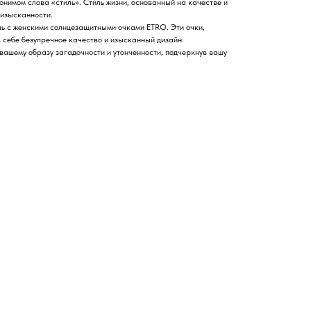
нимом слова «стиль». Стиль жизни, основанный на качестве и
 изысканности.
иль с женскими солнцезащитными очками ETRO. Эти очки,
 себе безупречное качество и изысканный дизайн.
ашему образу загадочности и утонченности, подчеркнув вашу