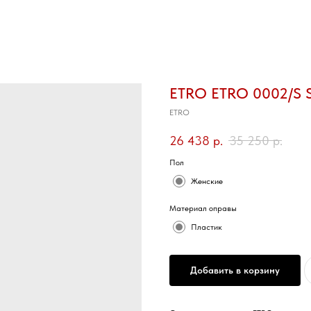
ETRO ETRO 0002/S 
ETRO
26 438
р.
35 250
р.
Пол
Женские
Материал оправы
Пластик
Добавить в корзину