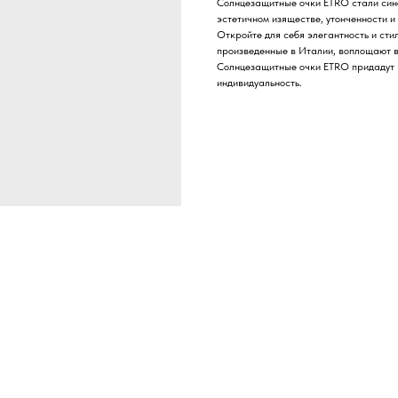
Солнцезащитные очки ETRO стали сино
эстетичном изяществе, утонченности и
Откройте для себя элегантность и ст
произведенные в Италии, воплощают в
Солнцезащитные очки ETRO придадут в
индивидуальность.