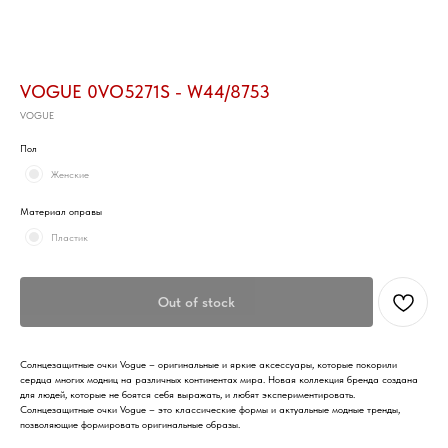
VOGUE 0VO5271S - W44/8753
VOGUE
Пол
Женские
Материал оправы
Пластик
Out of stock
Солнцезащитные очки Vogue – оригинальные и яркие аксессуары, которые покорили
сердца многих модниц на различных континентах мира. Новая коллекция бренда создана
для людей, которые не боятся себя выражать, и любят экспериментировать.
Солнцезащитные очки Vogue – это классические формы и актуальные модные тренды,
позволяющие формировать оригинальные образы.