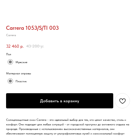
Carrera 1053/S/TI 003
Carrera
32 460
р.
43 280
р.
Пол
Мужские
Материал оправы
Пластик
Добавить в корзину
Солнцезащитные очки Carrera - это идеальный выбор для тех, кто ценит качество, стиль и
комфорт. Они подходят для любых ситуаций - от городской прогулки до активного отдыха на
природе. Производимые с использованием высококачественных материалов, они
обеспечивают полноценную защиту от ультрафиолетовых лучей и максимальный комфорт