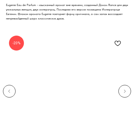
Eugenie Eau de Parfum - изысканный аромат вне времени, созданный Домом Rance для двух
уникальных женщин, двух императриц. Последняя его версия посвящена Императрице
Евгении. Флакон аромата Eugenie повторяет форму оригинала, а сам запах воссоздает
непревзойденный шарм классических духов.
-20%