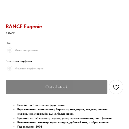
RANCE Eugenie
RANCE
Пол
Женские ароматы
Категория парфюма
Нишевая парфюмерия
Out of stock
Семейство :
цветочные фруктовые
Верхние ноты:
иланг-иланг, бергамот, мандарин, ландыш, черная
смородина, маракуйя, дыня, белые цветы
Средние ноты:
жасмин, нероли, роза, персик, магнолия, лист фиалки
Базовые ноты:
ветивер, ирис, сандал, дубовый мох, амбра, ваниль
Год выпуска: 2006