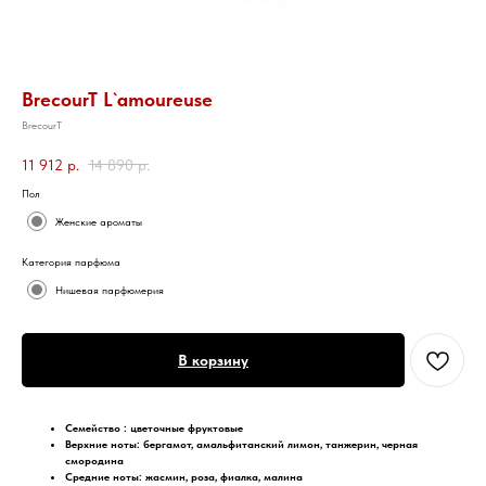
BrecourT L`amoureuse
BrecourT
11 912
р.
14 890
р.
Пол
Женские ароматы
Категория парфюма
Нишевая парфюмерия
В корзину
Семейство : цветочные фруктовые
Верхние ноты:
бергамот, амальфитанский лимон, танжерин, черная
смородина
Средние ноты:
жасмин, роза, фиалка, малина