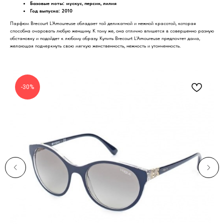
Базовые ноты:
мускус, персик, лилия
Год выпуска: 2010
Парфюм Brecourt L'Amoureuse обладает той деликатной и нежной красотой, которая
способна очаровать любую женщину. К тому же, она отлично впишется в совершенно разную
обстановку и подойдет к любому образу. Купить Brecourt L'Amoureuse предпочтет дама,
желающая подчеркнуть свою мягкую женственность, нежность и утонченность.
-30%