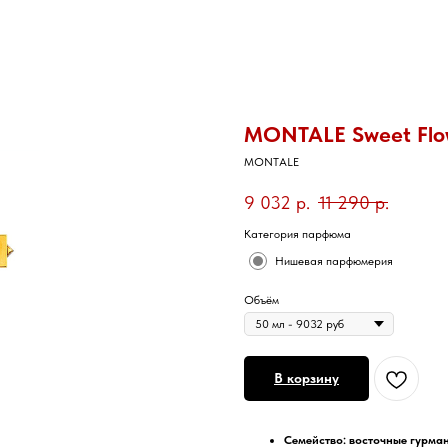
MONTALE Sweet Flo
MONTALE
9 032
р.
11 290
р.
Категория парфюма
Нишевая парфюмерия
Объём
В корзину
Семейство: восточные гурма