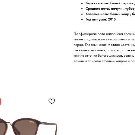
Верхние ноты: белый персик ,
Средние ноты: пачули , тубер
Базовые ноты: белый кедр , 
Год выпуска: 2018
Парфюмерная вода наполнена свежими
также сладковатым вкусом спелого пе
перца. Главный акцент отдан цветочн
пьянящего жасмина, самбака, а также
тонкие оттенки белого мускуса, зелен
ваниль в тандеме с белым кедром и са