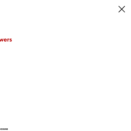
wers
нские