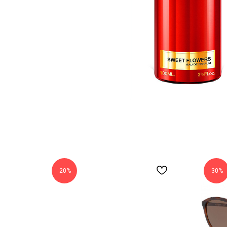
-20%
-30%