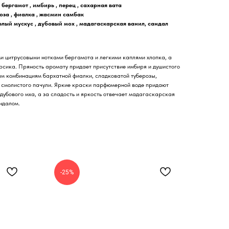
 бергамот , имбирь , перец , сахарная вата
оза , фиалка , жасмин самбак
белый мускус , дубовый мох , мадагаскарская ванил, сандал
 цитрусовыми нотками бергамота и легкими каплями хлопка, а
рсика. Пряность аромату придает присутствие имбиря и душистого
ым комбинациям бархатной фиалки, сладковатой туберозы,
 смолистого пачули. Яркие краски парфюмерной воде придают
ь дубового мха, а за сладость и яркость отвечает мадагаскарская
ндалом.
-25%