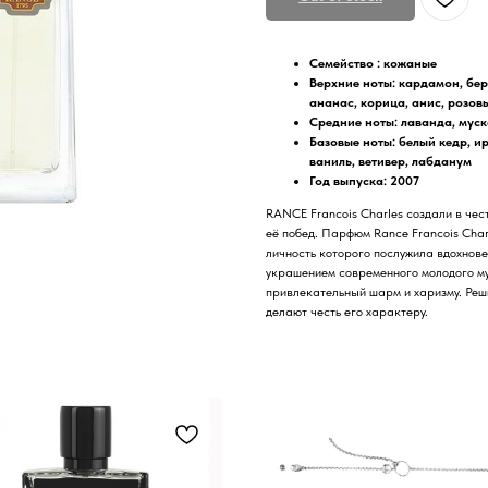
Семейство :
кожаные
Верхние ноты:
кардамон, бер
ананас, корица, анис, розов
Средние ноты:
лаванда, муск
Базовые ноты:
белый кедр, ир
ваниль, ветивер, лабданум
Год выпуска: 2007
RANCE Francois Charles создали в че
её побед. Парфюм Rance Francois Cha
личность которого послужила вдохнов
украшением современного молодого му
привлекательный шарм и харизму. Реш
делают честь его характеру.