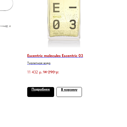
Escentric molecules Escentric 03
Туалетная вода
11 432
р.
14 290
р.
Подробнее
В корзину