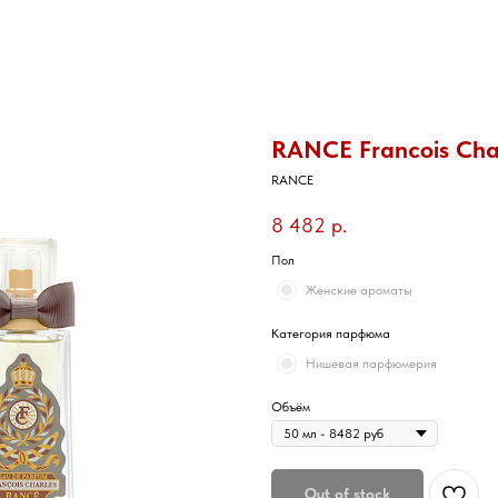
RANCE Francois Cha
RANCE
8 482
р.
Пол
Женские ароматы
Категория парфюма
Нишевая парфюмерия
Объём
Out of stock