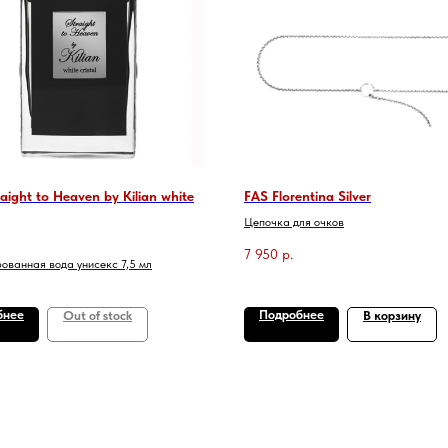
raight to Heaven by Kilian white
FAS Florentina Silver
Цепочка для очков
7 950
р.
ванная вода унисекс 7,5 мл
бнее
Подробнее
Out of stock
В корзину