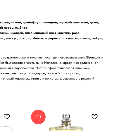
гамот, лимон, грейпфрут, танжерин, горький апельсин, дыня,
ый перец, имбирь
атный шалфей, апельсиновый цвет, жасмин, роза
ис, мускус, сандал, эбеновое дерево, пачули, карамель, амбра,
сть патриотического течения, посвященного возвышению Франции и
rles был назван в честь сына Наполеона, яркая и неординарная
ением для парфюмеров. Этот парфюм становится отличным
жчины, желающего подчеркнуть свое благородство,
ительный характер, отвага и при этом взвешенность решений
-20%