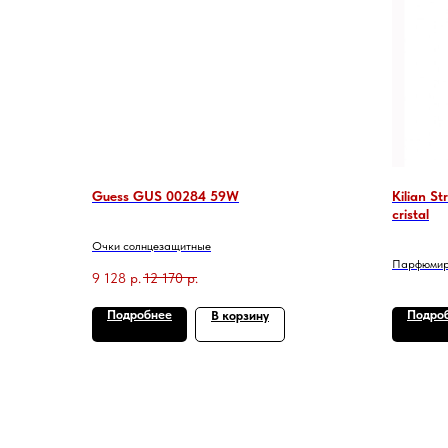
Guess GUS 00284 59W
Kilian St
cristal
Очки солнцезащитные
Парфюмиро
9 128
р.
12 170
р.
Подробнее
Подро
В корзину