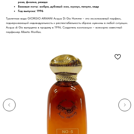
роза, фиалка, резеда
Базовые ноты: амбра, дубовый мох, мускус, пачули, кедр
Год выпуска: 1996
Туалетная вода GIORGIO ARMANI Acqua Di Gio Homme – это эксклюзивный парфюм,
подчеркивающий индивидуальность и респектабельность образа мужчины в любой ситуации.
Acqua di Gio выпущена в продажу в 1996. Создатель композиции – всемирно известный
парфюмер Alberto Morillas.