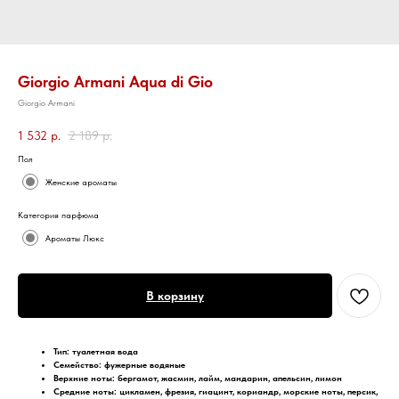
Giorgio Armani Aqua di Gio
Giorgio Armani
1 532
р.
2 189
р.
Пол
Женские ароматы
Категория парфюма
Ароматы Люкс
В корзину
Тип: туалетная вода
Семейство: фужерные водяные
Верхние ноты: бергамот, жасмин, лайм, мандарин, апельсин, лимон
Средние ноты: цикламен, фрезия, гиацинт, кориандр, морские ноты, персик,