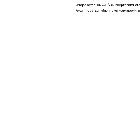
очаровательными. А их энергетика ста
будут казаться обычными холмиками, п