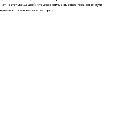
нет настолько мощной, что даже самые высокие горы на их пути
ерейти которые не составит труда.