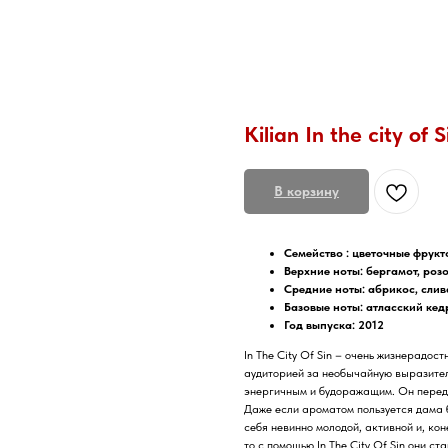
Kilian In the city of S
В корзину
Семейство :
цветочные фрукт
Верхние ноты:
бергамот, роз
Средние ноты:
абрикос, слив
Базовые ноты:
атласский кед
Год выпуска: 2012
In The City Of Sin – очень жизнерадо
аудиторией за необычайную выразител
энергичным и будоражащим. Он переда
Даже если ароматом пользуется дама 
себя невинно молодой, активной и, ко
то с помощью In The City Of Sin они 