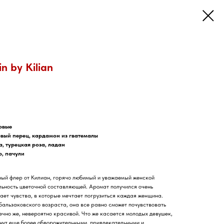
in by Kilian
овые
овый перец, кардамон из гватемалы
а, турецкая роза, ладан
р, пачули
стный флер от Килиан, горячо любимый и уважаемый женской
ьность цветочной составляющей. Аромат получился очень
ет чувства, в которые мечтает погрузиться каждая женщина.
бальзаковского возраста, она все равно сможет почувствовать
нечно же, невероятно красивой. Что же касается молодых девушек,
станут еще более обворожительными, привлекательными и