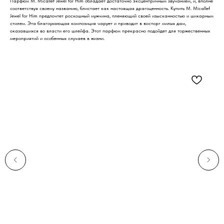
Парфюм M. Micallef Jewel for Him обладает достаточно эксцентричным звучанием, и, вполне
соответствуя своему названию, блистает как настоящая драгоценность. Купить M. Micallef
Jewel for Him предпочтет роскошный мужчина, пленяющий своей изысканностью и шикарным
стилем. Эта благоухающая композиция чарует и приводит в восторг милых дам,
оказавшихся во власти его шлейфа. Этот парфюм прекрасно подойдет для торжественных
мероприятий и особенных случаев в жизни.