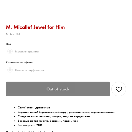
M. Micallef Jewel for Him
M. Micallef
Пол
Мужские ароматы
Категория парфюма
Нишевая парфюмерия
Out of stock
Семейство :
древесные
Верхние ноты:
бергамот, грейпфрут, розовый перец, перец, кардамон
Средние ноты: ветивер, пачули, кедр из вирджинии
Базовые ноты:
мускус, бензоин, ладан, мох
Год выпуска: 2011