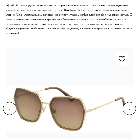
Ajmal Shadow - удивительная мужская арабская композиция. Только настоящие мужчины
смогут по достоинству оценить этот запах. Парфюм обладает характерным для торговой
марки Ajmal мистицизмом, который наделяет мужчину небывалой силой и чувственностью. С
этим запахом вы сможете совершать или безумные поступки, или величайшие подвиги, в
зависимости от вашего нрава и жизненных приоритетов. Так или иначе, вы все равно
будете сохранить свой стиль и элегантность, индивидуальность которых не вызывает никаких
сомнений.