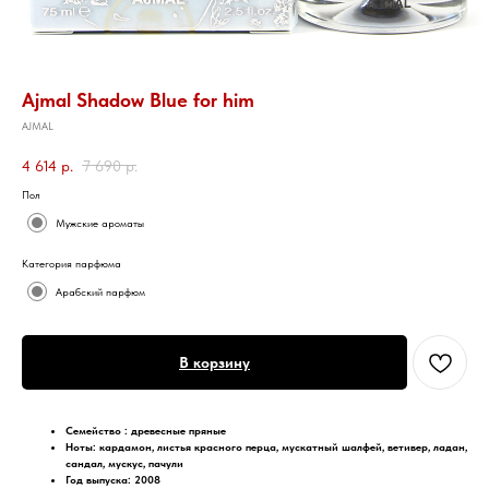
Ajmal Shadow Blue for him
AJMAL
4 614
р.
7 690
р.
Пол
Мужские ароматы
Категория парфюма
Арабский парфюм
В корзину
Семейство :
древесные пряные
Ноты:
кардамон, листья красного перца, мускатный шалфей, ветивер, ладан,
сандал, мускус, пачули
Год выпуска: 2008