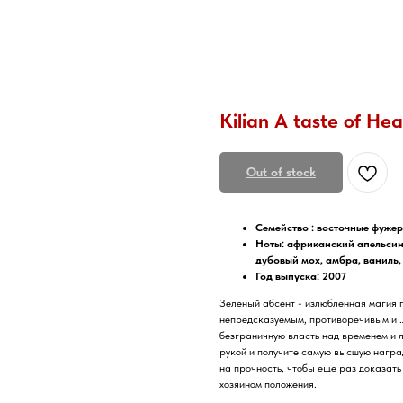
Kilian A taste of He
Out of stock
Семейство :
восточные фуже
Ноты:
африканский апельсино
дубовый мох, амбра, ваниль,
Год выпуска: 2007
Зеленый абсент - излюбленная магия п
непредсказуемым, противоречивым и …
безграничную власть над временем и 
рукой и получите самую высшую награ
на прочность, чтобы еще раз доказать
хозяином положения.