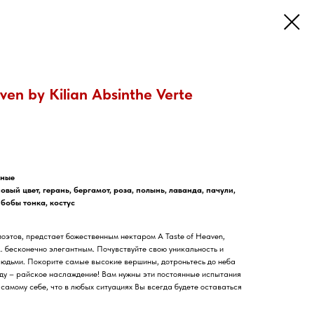
aven by Kilian Absinthe Verte
рные
вый цвет, герань, бергамот, роза, полынь, лаванда, пачули,
 бобы тонка, костус
оэтов, предстает божественным нектаром A Taste of Heaven,
 бесконечно элегантным. Почувствуйте свою уникальность и
людьми. Покорите самые высокие вершины, дотроньтесь до неба
ду – райское наслаждение! Вам нужны эти постоянные испытания
 самому себе, что в любых ситуациях Вы всегда будете оставаться