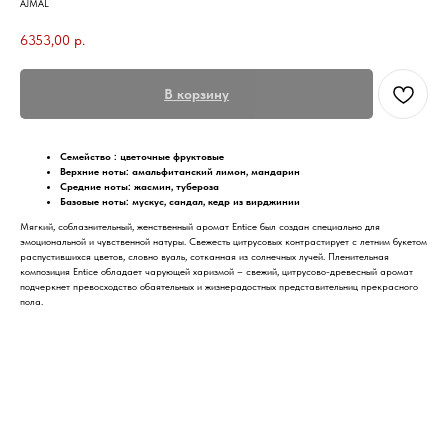
AJMAL
6353,00
р.
В корзину
Семейство : цветочные фруктовые
Верхние ноты: амальфитанский лимон, мандарин
Средние ноты: жасмин, тубероза
Базовые ноты: мускус, сандал, кедр из вирджинии
Мягкий, соблазнительный, женственный аромат Entice был создан специально для
эмоциональной и чувственной натуры. Свежесть цитрусовых контрастирует с летним букетом
распустившихся цветов, словно вуаль, сотканная из солнечных лучей. Пленительная
композиция Entice обладает чарующей харизмой – свежий, цитрусово-древесный аромат
подчеркнет превосходство обаятельных и жизнерадостных представительниц прекрасного
пола.