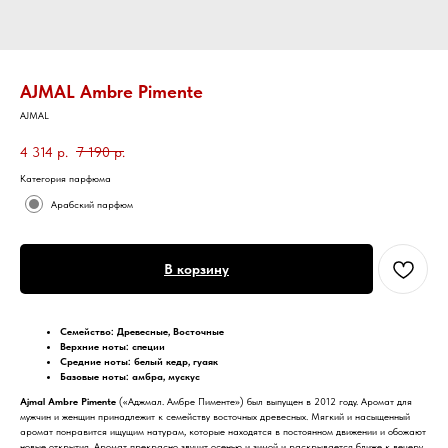
AJMAL Ambre Pimente
AJMAL
4 314
р.
7 190
р.
Категория парфюма
Арабский парфюм
В корзину
Семейство: Древесные, Восточные
Верхние ноты:
специи
Средние ноты:
белый кедр, гуаяк
Базовые ноты: амбра, мускус
Ajmal Ambre Pimente
(«Аджмал. Амбре Пименте») был выпущен в 2012 году. Аромат для
мужчин и женщин принадлежит к семейству восточных древесных. Мягкий и насыщенный
аромат понравится ищущим натурам, которые находятся в постоянном движении и обожают
новые открытия. Аромат прекрасно звучит осенью и зимой и раскрывается ближе к вечеру.