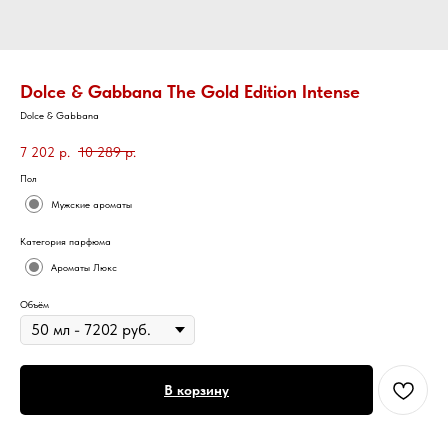
Dolce & Gabbana The Gold Edition Intense
Dolce & Gabbana
7 202
р.
10 289
р.
Пол
Мужские ароматы
Категория парфюма
Ароматы Люкс
Объём
В корзину