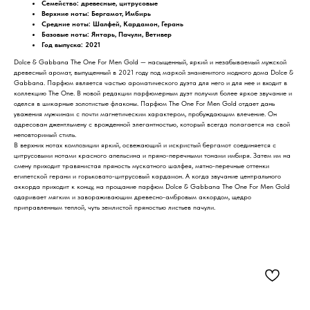
Семейство: древесные, цитрусовые
Верхние ноты: Бергамот, Имбирь
Средние ноты: Шалфей, Кардамон, Герань
Базовые ноты: Янтарь, Пачули, Ветивер
Год выпуска: 2021
Dolce & Gabbana The One For Men Gold — насыщенный, яркий и незабываемый мужской
древесный аромат, выпущенный в 2021 году под маркой знаменитого модного дома Dolce &
Gabbana. Парфюм является частью ароматического дуэта для него и для нее и входит в
коллекцию The One. В новой редакции парфюмерным дуэт получил более яркое звучание и
оделся в шикарные золотистые флаконы. Парфюм The One For Men Gold отдает дань
уважения мужчинам с почти магнетическим характером, пробуждающим влечение. Он
адресован джентльмену с врожденной элегантностью, который всегда полагается на свой
неповторимый стиль.
В верхних нотах композиции яркий, освежающий и искристый бергамот соединяется с
цитрусовыми нотами красного апельсина и пряно-перечными тонами имбиря. Затем им на
смену приходит травянистая пряность мускатного шалфея, мятно-перечные оттенки
египетской герани и горьковато-цитрусовый кардамон. А когда звучание центрального
аккорда приходит к концу, на прощание парфюм Dolce & Gabbana The One For Men Gold
одаривает мягким и завораживающим древесно-амбровым аккордом, щедро
приправленным теплой, чуть землистой пряностью листьев пачули.