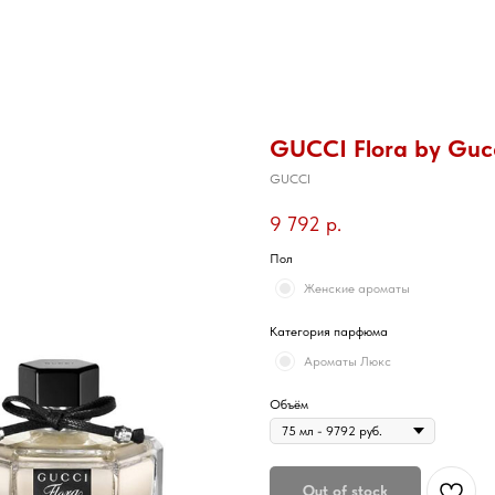
GUCCI Flora by Guc
GUCCI
9 792
р.
Пол
Женские ароматы
Категория парфюма
Ароматы Люкс
Объём
Out of stock