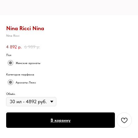
Nina Ricci Nina
Nina Ricci
4 892
р.
6 989
р.
Пол
Женские ароматы
Категория парфюма
Ароматы Люкс
Объём
В корзину