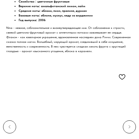
Семейство : цветочные фруктовые
Верхние ноты: амальфитанский лимон, лайм
Средние ноты: яблоко, пион, пралине, дурман
Базовые ноты: яблоня, мускус, кедр из вирджинии
Год выпуска: 2006
Nina - нежное, соблазнительное и жизнеутверждающее имя. От соблазнения к страсти,
свежий цветочно-фруктовый аромат с аппетитными нотками завоевывает ее сердце.
Флакон - как ювелирное украшение, вдохновленное наследием дома Риччи. Современная
сказка полная магии. Волшебный, чарующий аромат, соединивший в себе искушение,
женственность и современность. В нем чувствуется сладкая мякоть фрукта с хрустящей
глазурью - аромат изысканного угощения, яблока в карамели.