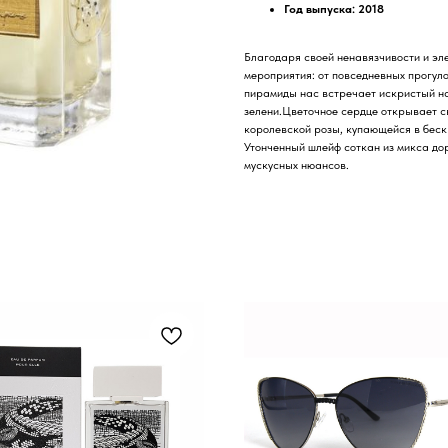
Год выпуска: 2018
Благодаря своей ненавязчивости и эл
мероприятия: от повседневных прогуло
пирамиды нас встречает искристый на
зелени.Цветочное сердце открывает с
королевской розы, купающейся в беск
Утонченный шлейф соткан из микса до
мускусных нюансов.