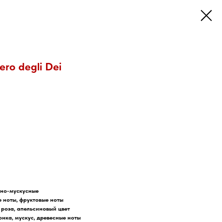
ero degli Dei
сно-мускусные
е ноты, фруктовые ноты
 роза, апельсиновый цвет
онка, мускус, древесные ноты