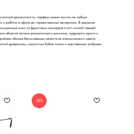
егантной деликатности, парфюм можно носить на любые
к и работы в офисе до торжественных вечеринок. В вершине
сыщенный микс из фруктовых аккордов и нот сочной свежей
вои объятия нотами романтичного жасмина, пудрового ириса и
райнем облаке белоснежных лепестков апельсинового цвета.
рогой древесины, смолистых бобов тонка и чувственных амброво-
-20%