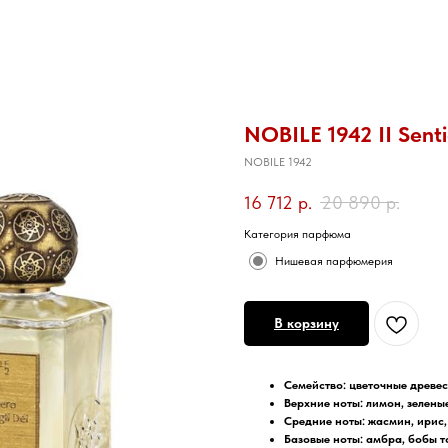
NOBILE 1942 II Senti
NOBILE 1942
16 712
р.
20 890
р.
Категория парфюма
Нишевая парфюмерия
В корзину
Семейство
: цветочные древе
Верхние ноты:
лимон, зелены
Средние ноты:
жасмин, ирис,
Базовые ноты
:
амбра, бобы т