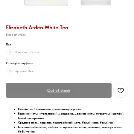
Elizabeth Arden White Tea
Elizabeth Arden
Пол
Женские ароматы
Категория парфюма
Ароматы Люкс
Out of stock
Семейство : цветочные древесно-мускусные
Верхние ноты: итальянский мандарин, морские ноты, мускатный шалфей,
белый папоротник
Средние ноты: лецитис, парагвайский матэ, белый ирис, белый чай
Базовые амбермакс, амбретта, древесные ноты, вельвион, венесуэльские
бобы тонка