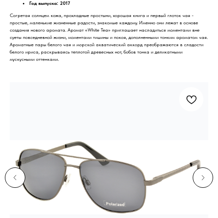
Год выпуска: 2017
Согретая солнцем кожа, прохладные простыни, хорошая книга и первый глоток чая -
простые, маленькие жизненные радости, знакомые каждому. Именно они лежат в основе
создания нового аромата. Аромат «White Tea» приглашает насладиться моментами вне
суеты повседневной жизни, моментами тишины и покоя, дополненными тонким ароматом чая.
Ароматные пары белого чая и морской акватический аккорд преображаются в сладости
белого ириса, раскрываясь теплотой древесных нот, бобов тонка и деликатными
мускусными оттенками.