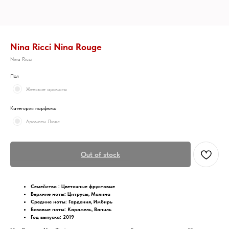
Nina Ricci Nina Rouge
Nina Ricci
Пол
Женские ароматы
Категория парфюма
Ароматы Люкс
Out of stock
Семейство : Цветочные фруктовые
Верхние ноты: Цитрусы, Малина
Средние ноты: Гардения, Имбирь
Базовые ноты: Карамель, Ваниль
Год выпуска: 2019