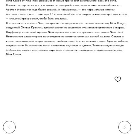
Nina Rouge от Nina Ricci раскрывает новые грани соблазнительного аромата Nina.
Новинка возвращает нас к истокам легендарной композиции и даже немного больше...
Аромат становится еще более дерзким и насыщенным — его карамельные оттенки
достигают пика своего звучания. Ослепительный флакон покрыт глянцевым красным лаком
— слишком прекрасным, чтобы быть реальным.
В то время как аромат Nina раскрывается цитрусово-цветочными оттенками, Nina Rouge,
созданный Оливье Креспом, демонстрирует насыщенные, гурманские цветочные аккорды.
Парфюмер, создавший аромат Nina, продолжил свое сотрудничество с домом Nina Ricci.
Невероятное ольфакторное наслаждение начинается оттенком сочной малины. Свежие и
яркие ноты лимонной цедры вызывают любопытство. Слегка пряный аромат бутонов имбиря
подчеркивает бархатистое, почти сливочное, звучание гардении. Завершающие аккорды
бурбонской ванили и хрустящей карамели становятся уникальной отличительной чертой
Nina Rouge.