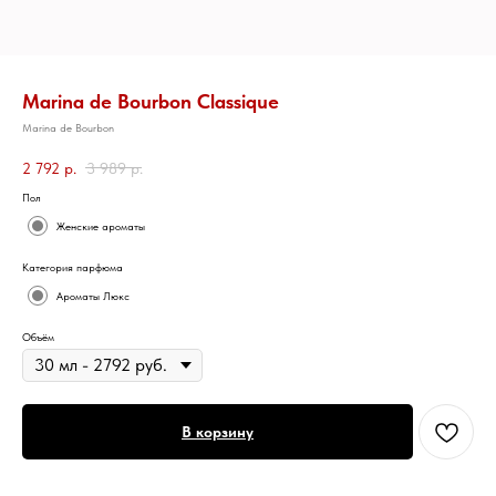
Marina de Bourbon Classique
Marina de Bourbon
2 792
р.
3 989
р.
Пол
Женские ароматы
Категория парфюма
Ароматы Люкс
Объём
В корзину