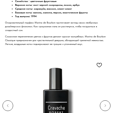
Семейство : цветочные фруктовые
Верхние ноты: лист черной смородины, лимон, арбуз
Средние ноты: маракуйя, жасмин, иланг-иланг
Базовые ноты: ваниль, малина, персик, экзотические фрукты
Год выпуска: 1994
Очаровательный парфюм Marina de Bourbon притягивает взгляд своим необычным
дизайнерским флаконом. Как грациозная лань он растянулся, чтобы погрузиться в
сладостный сон.
Сказочное переплетение цветов и фруктов делают аромат волшебным. Marina de Bourbon
Classique предназначен для чувствительной девушке, обладающей трепетной нежностью.
Легкие, воздушные нотки подчеркивают ее грацию и утонченный вкус.