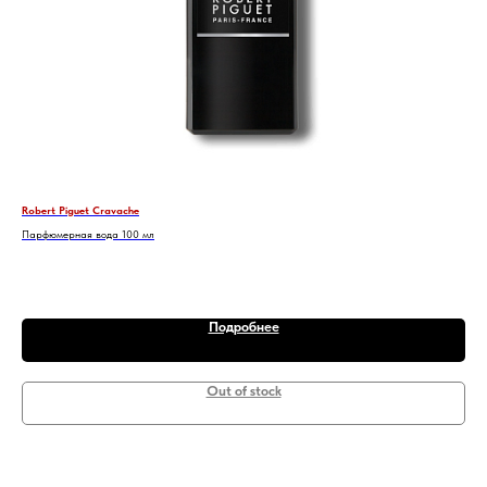
Robert Piguet Cravache
LE 
Парфюмерная вода 100 мл
Пар
5 4
Подробнее
Out of stock