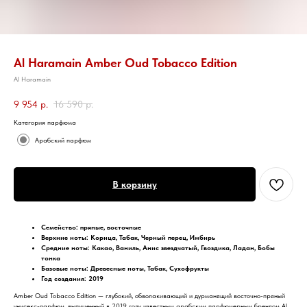
Al Haramain Amber Oud Tobacco Edition
Al Haramain
9 954
р.
16 590
р.
Категория парфюма
Арабский парфюм
В корзину
Семейство: пряные, восточные
Верхние ноты: Корица, Табак, Черный перец, Имбирь
Средние ноты: Какао, Ваниль, Анис звездчатый, Гвоздика, Ладан, Бобы
тонка
Базовые ноты: Древесные ноты, Табак, Сухофрукты
Год создания: 2019
Amber Oud Tobacco Edition — глубокий, обволакивающий и дурманящий восточно-пряный
унисекс-парфюм, выпущенный в 2019 году известным арабским парфюмерным брендом Al