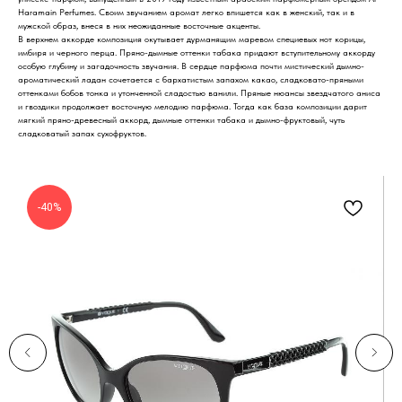
Haramain Perfumes. Своим звучанием аромат легко впишется как в женский, так и в
мужской образ, внеся в них неожиданные восточные акценты.
В верхнем аккорде композиция окутывает дурманящим маревом специевых нот корицы,
имбиря и черного перца. Пряно-дымные оттенки табака придают вступительному аккорду
особую глубину и загадочность звучания. В сердце парфюма почти мистический дымно-
ароматический ладан сочетается с бархатистым запахом какао, сладковато-пряными
оттенками бобов тонка и утонченной сладостью ванили. Пряные нюансы звездчатого аниса
и гвоздики продолжает восточную мелодию парфюма. Тогда как база композиции дарит
мягкий пряно-древесный аккорд, дымные оттенки табака и дымно-фруктовый, чуть
сладковатый запах сухофруктов.
-40%