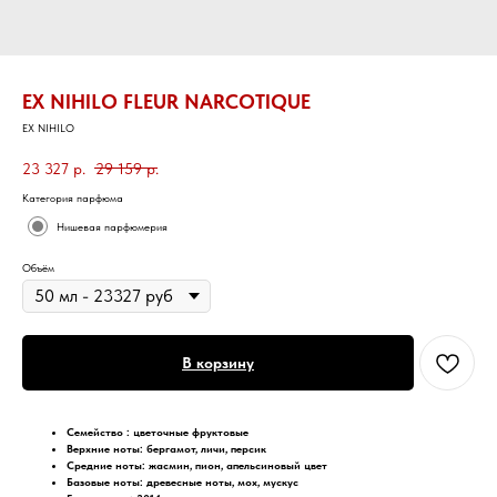
EX NIHILO FLEUR NARCOTIQUE
EX NIHILO
23 327
р.
29 159
р.
Категория парфюма
Нишевая парфюмерия
Объём
В корзину
Семейство : цветочные фруктовые
Верхние ноты: бергамот, личи, персик
Средние ноты: жасмин, пион, апельсиновый цвет
Базовые ноты: древесные ноты, мох, мускус