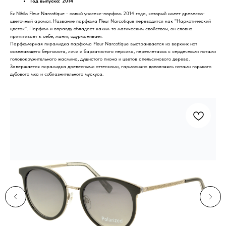
Год выпуска: 2014
Ex Nihilo Fleur Narcotique - новый унисекс-парфюм 2014 года, который имеет древесно-
цветочный аромат. Название парфюма Fleur Narcotique переводится как "Наркотический
цветок". Парфюм и вправду обладает каким-то магическим свойством, он словно
притягивает к себе, манит, одурманивает.
Парфюмерная пирамидка парфюма Fleur Narcotique выстраивается из верхних нот
освежающего бергамота, личи и бархатистого персика, переплетаясь с сердечными нотами
головокружительного жасмина, душистого пиона и цветов апельсинового дерева.
Завершается пирамидка древесными оттенками, гармонично дополняясь нотами горького
дубового мха и соблазнительного мускуса.