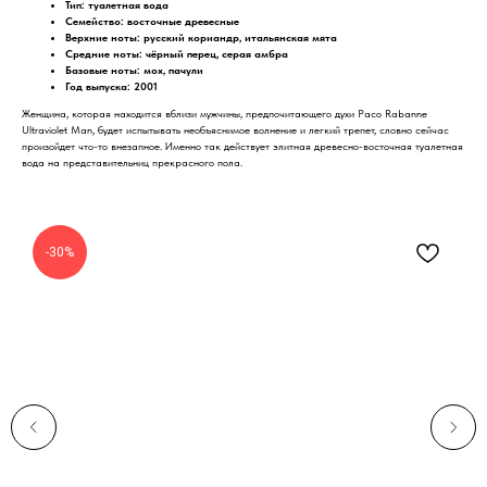
Тип: туалетная вода
Семейство: восточные древесные
Верхние ноты: русский кориандр, итальянская мята
Средние ноты: чёрный перец, серая амбра
Базовые ноты: мох, пачули
Год выпуска: 2001
Женщина, которая находится вблизи мужчины, предпочитающего духи Paco Rabanne
Ultraviolet Man, будет испытывать необъяснимое волнение и легкий трепет, словно сейчас
произойдет что-то внезапное. Именно так действует элитная древесно-восточная туалетная
вода на представительниц прекрасного пола.
-30%