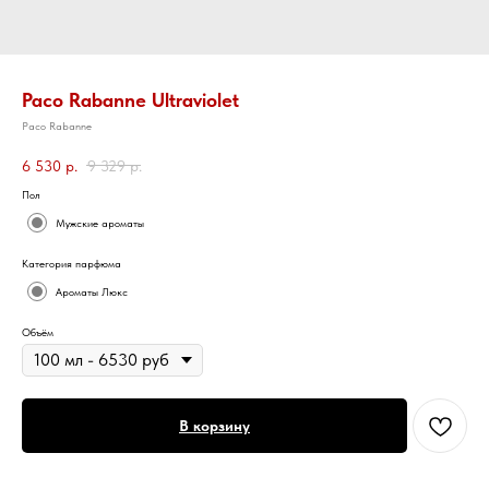
Paco Rabanne Ultraviolet
Paco Rabanne
6 530
р.
9 329
р.
Пол
Мужские ароматы
Категория парфюма
Ароматы Люкс
Объём
В корзину