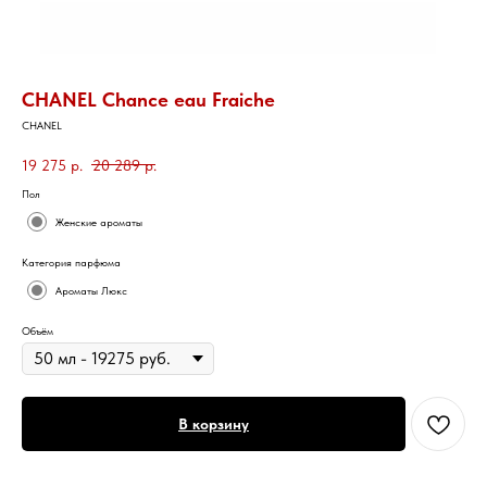
CHANEL Chance eau Fraiche
CHANEL
19 275
р.
20 289
р.
Пол
Женские ароматы
Категория парфюма
Ароматы Люкс
Объём
В корзину