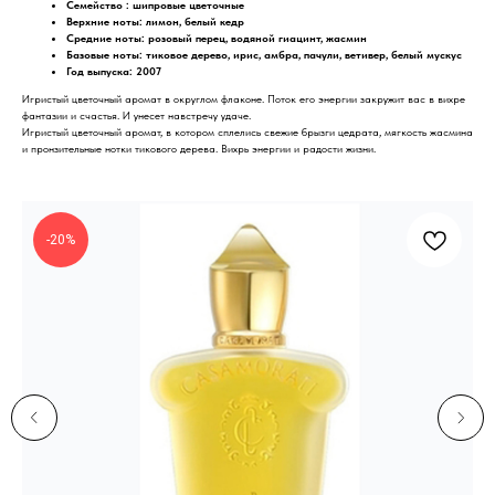
Семейство : шипровые цветочные
Верхние ноты: лимон, белый кедр
Средние ноты: розовый перец, водяной гиацинт, жасмин
Базовые ноты: тиковое дерево, ирис, амбра, пачули, ветивер, белый мускус
Год выпуска: 2007
Игристый цветочный аромат в округлом флаконе. Поток его энергии закружит вас в вихре
фантазии и счастья. И унесет навстречу удаче.
Игристый цветочный аромат, в котором сплелись свежие брызги цедрата, мягкость жасмина
и пронзительные нотки тикового дерева. Вихрь энергии и радости жизни.
-20%