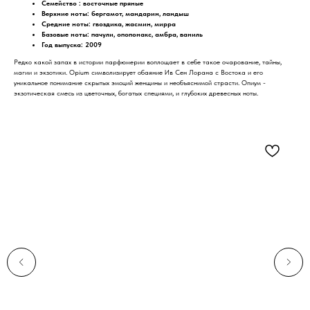
Семейство : восточные пряные
Верхние ноты: бергамот, мандарин, ландыш
Средние ноты: гвоздика, жасмин, мирра
Базовые ноты: пачули, опопонакс, амбра, ваниль
Год выпуска: 2009
Редко какой запах в истории парфюмерии воплощает в себе такое очарование, тайны,
магии и экзотики. Opium символизирует обаяние Ив Сен Лорана с Востока и его
уникальное понимание скрытых эмоций женщины и необъяснимой страсти. Опиум -
экзотическая смесь из цветочных, богатых специями, и глубоких древесных ноты.