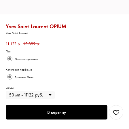
Yves Saint Laurent OPIUM
Yves Saint Laurent
11 122
р.
15 889
р.
Пол
Женские ароматы
Категория парфюма
Ароматы Люкс
Объём
В корзину