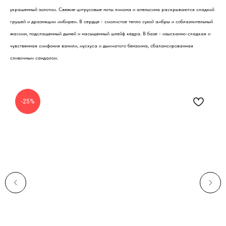
украшенный золотом. Свежие цитрусовые ноты лимона и апельсина раскрываются сладкой
грушей и дразнящим имбирем. В сердце - смолистое тепло сухой амбры и соблазнительный
жасмин, подслащенный дыней и насыщенный шлейф кедра. В базе - изысканно-сладкая и
чувственная симфония ванили, мускуса и дымчатого бензоина, сбалансированная
сливочным сандалом.
-25%