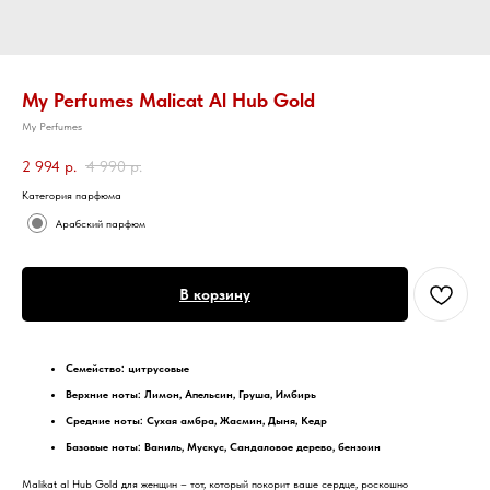
My Perfumes Malicat Al Hub Gold
My Perfumes
2 994
р.
4 990
р.
Категория парфюма
Арабский парфюм
В корзину
Семейство: цитрусовые
Верхние ноты: Лимон, Апельсин, Груша, Имбирь
Средние ноты: Сухая амбра, Жасмин, Дыня, Кедр
Базовые ноты: Ваниль, Мускус, Сандаловое дерево, бензоин
Malikat al Hub Gold для женщин – тот, который покорит ваше сердце, роскошно