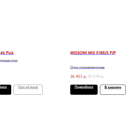
46 Pink
MISSONI MIS 0188/S PJP
итные очки
Очки солнцезащитные
26 453
р.
35 270
р.
бнее
Подробнее
Out of stock
В корзину