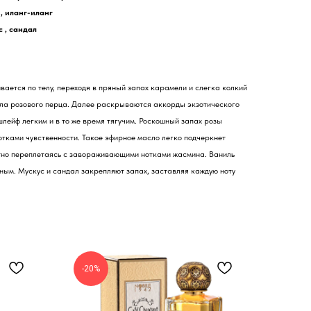
, иланг-иланг
с , сандал
ается по телу, переходя в пряный запах карамели и слегка колкий
сла розового перца. Далее раскрываются аккорды экзотического
лейф легким и в то же время тягучим. Роскошный запах розы
тками чувственности. Такое эфирное масло легко подчеркнет
ятно переплетаясь с завораживающими нотками жасмина. Ваниль
ным. Мускус и сандал закрепляют запах, заставляя каждую ноту
-20%