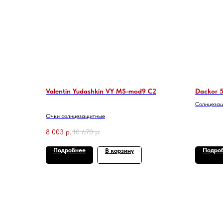
Valentin Yudashkin VY MS-mod9 C2
Dackor 5
Солнцезащ
Очки солнцезащитные
8 003
р.
10 670
р.
Подробнее
Подро
В корзину