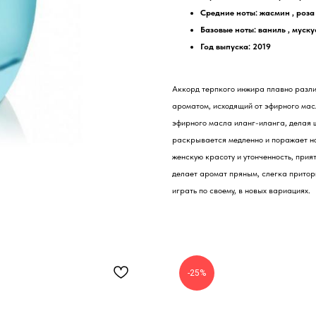
Средние ноты: жасмин , роза 
Базовые ноты: ваниль , муску
Год выпуска: 2019
Аккорд терпкого инжира плавно разлив
ароматом, исходящий от эфирного ма
эфирного масла иланг-иланга, делая ш
раскрывается медленно и поражает но
женскую красоту и утонченность, при
делает аромат пряным, слегка притор
играть по своему, в новых вариациях.
-25%