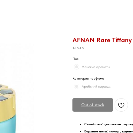
AFNAN Rare Tiffany
AFNAN
Пол
Женские ароматы
Категория парфюма
Арабский парфюм
Out of stock
Семейство: цветочные , муск
Верхние ноты: инжир , карам