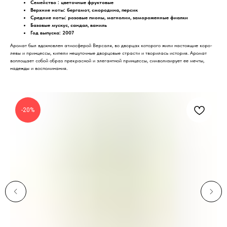
Семейство : цветочные фруктовые
Верхние ноты: бергамот, смородина, персик
Средние ноты: розовые пионы, магнолии, замороженные фиалки
Базовые мускус, сандал, ваниль
Год выпуска: 2007
Аромат был вдо­хновлен атмосферой Версаля, во дворцах которого жили настоящие коро­
левы и принцессы, кипели нешуточные дворцовые страсти и творилась исто­рия. Аромат
воплощает собой образ прекрасной и элегантной принцессы, симво­лизирует ее мечты,
надежды и воспоминания.
-20%