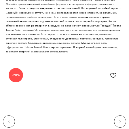
Легкий и привлекательный коктейль из фруктов и ягод кружит в феерии тропического
восторга. Волна сладости накрывает с первых мгновений! Насыщенный и стойкий аромат
маракуйи невозможно спутать ни с чем: он переливается кисло-сладким, карамельным,
ненавязчивым и стойким эликсиром. На его фоне звучит медовая малина и груша,
цветочный нюанс персика и древесно-мятный оттенок листа черной смородины. Когда
облако верхних нот растворится в воздухе, на коже начнет раскрываться "сердце" Tiziana
Terenzi Kirke - ландыш. Он солирует искренностью и чувственностью, его нюансы привносят
тон невинности и свежести. База аромата представлена кисло-сладким, пьянящим
оттенком гелиотропа, утонченным, сладковато-древесным подтоном сандала, пряностью
ванили и теплым, бальзамно-древесным звучанием пачули. Мускус играет роль
афродизиака. Tiziana Terenzi Kirke - аромат-унисекс. В жаркий летний день он освежает,
заряжает энергией и раскрывает сексуальность.
-20%