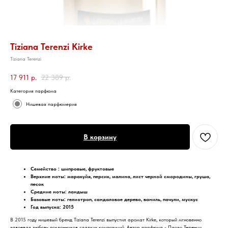
Tiziana Terenzi Kirke
Tiziana Terenzi
17 911
р.
22 389
р.
Категория парфюма
Нишевая парфюмерия
В корзину
Семейство : шипровые, фруктовые
Верхние ноты: маракуйя, персик, малина, лист черной смородины, груша,
песок
Средние ноты: ландыш
Базовые ноты: гелиотроп, сандаловое дерево, ваниль, пачули, мускус
Год выпуска: 2015
В 2015 году нишевый бренд Tiziana Terenzi выпустил аромат Kirke, который мгновенно
завоевал любовь поклонников сладких композиций. Автор парфюма - Паоло Теренци.