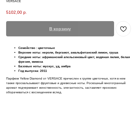
VERSACE
5102,00
р.
В корзину
Семейство : цветочные
Верхние ноты: нероли, бергамот, амальфитанский лимон, груша
Средние ноты: африканский апельсиновый цвет, водяная лилия, белая
фрезия, мимоза
Базовые ноты: мускус, уд, амбра
Год выпуска: 2011
Парфюм Yellow Diamond от VERSACE причислен к группе цветочных, хотя в нем
также проскальзывают фруктовые и древесные ноты. Роскошный многогранный
аромат подчеркивает женственность, элегантность, заставляет прохожих
оборачиваться с восхищением вслед.