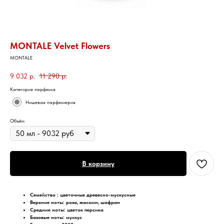
MONTALE Velvet Flowers
MONTALE
9 032
р.
11 290
р.
Категория парфюма
Нишевая парфюмерия
Объём
В корзину
Семейство :
цветочные древесно-мускусные
Верхние ноты:
роза, жасмин, шафран
Средние ноты:
цветок персика
Базовые ноты:
мускус