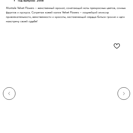
Год выпуска: 2008
Montale Velvet Flowers – женственный аромат, сочетающий ноты прекрасных цветов, сочных
фруктов и мускуса. Согретая кожей капля Velvet Flowers – мощнейший эликсир
привлекательности, женственности и красоты, заставляющий сердца биться громче и идти
навстречу своей судьбе!