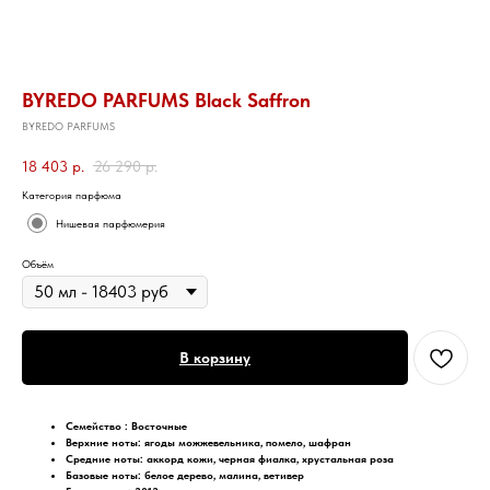
BYREDO PARFUMS Black Saffron
BYREDO PARFUMS
18 403
р.
26 290
р.
Категория парфюма
Нишевая парфюмерия
Объём
В корзину
Семейство :
Восточные
Верхние ноты: ягоды можжевельника, помело, шафран
Средние ноты: аккорд кожи, черная фиалка, хрустальная роза
Базовые ноты: белое дерево, малина, ветивер