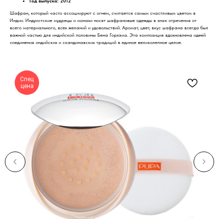
Год выпуска: 2012
Шафран, который часто ассоциируют с огнем, считается самым счастливым цветом в
Индии. Индуистские мудрецы и монахи носят шафрановые одежды в знак отречения от
всего материального, всех желаний и удовольствий. Аромат, цвет, вкус шафрана всегда был
важной частью для индийской половины Бена Горхэма. Эта композиция вдохновлена идеей
соединения индийских и скандинавских традиций в единое великолепное целое.
Спец
цена