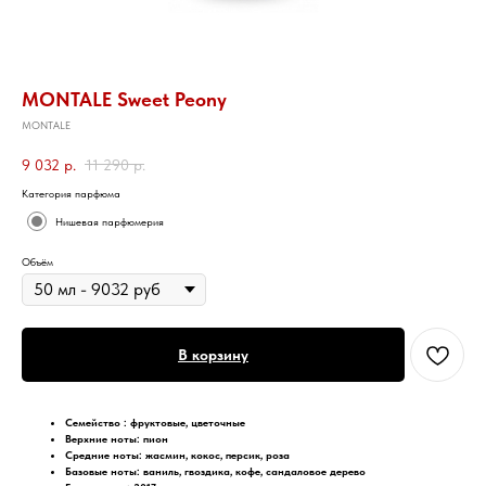
MONTALE Sweet Peony
MONTALE
9 032
р.
11 290
р.
Категория парфюма
Нишевая парфюмерия
Объём
В корзину
Семейство : фруктовые, цветочные
Верхние ноты:
пион
Средние ноты: жасмин, кокос, персик, роза
Базовые ноты: ваниль, гвоздика, кофе, сандаловое дерево