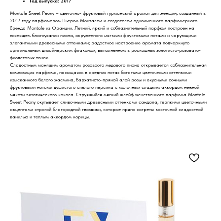
Год выпуска: 2017
Montale Sweet Peony – цветочно- фруктовый гурманский аромат для женщин, созданный в
2017 году парфюмером Пьером Монталем и создателем одноименного парфюмерного
бренда Montale из Франции. Летний, яркий и соблазнительный парфюм построен на
пьянящем благоухании пиона, окруженного мягкими фруктовыми нотами и чарующими
элегантными древесными оттенками; радостное настроение аромата подчеркнуто
оригинальным дизайнерским флаконом, выполненном в роскошных золотисто-розовато-
фиолетовых тонах.
Сладостным манящим ароматом розовоого медового пиона открывается соблазнительная
композиция парфюма, насыщаясь в средних нотах богатыми цветочными оттенками
изысканного белого жасмина, бархатисто-пряной алой розы и вкусными сочными
фруктовыми нотами душистого спелого персика с молочным сладким аккордом нежной
мякоти экзотического кокоса. Струящийся мягкий шлейф женственного парфюма Montale
Sweet Peony окутывает сливочными древесными оттенками сандала, терпкими цветочными
акцентами строгой благородной гвоздики, которые пряно согреты восточной сладостной
ванилью и теплым аккордом корицы.