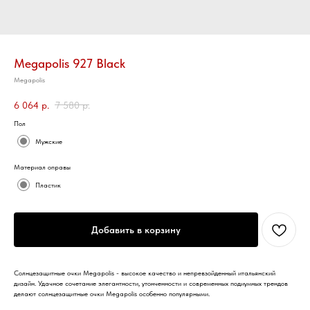
Megapolis 927 Black
Megapolis
6 064
р.
7 580
р.
Пол
Мужские
Материал оправы
Пластик
Добавить в корзину
Солнцезащитные очки Megapolis - высокое качество и непревзойденный итальянский
дизайн. Удачное сочетание элегантности, утонченности и современных подиумных трендов
делают солнцезащитные очки Megapolis особенно популярными.