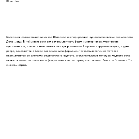
Blumarine
Добавить в корзину
Коллекция солнцезащитных очков Blumarine инспирирована культовыми идеями знаменитого
Дома моды. В ней мастерски сплавлены легкость форм и материалов, утонченная
чувственность, изящная женственность и дух романтики. Нарочито крупные модели, в духе
ретро, сочетаются с более современными формами. Легкость деталей из металла
перемежается со смелыми решениями из ацетата, и отличительные текстуры модного дома,
включая анималистические и флористические паттерны, сплавлены с блеском "глиттера" и
сиянием страз.