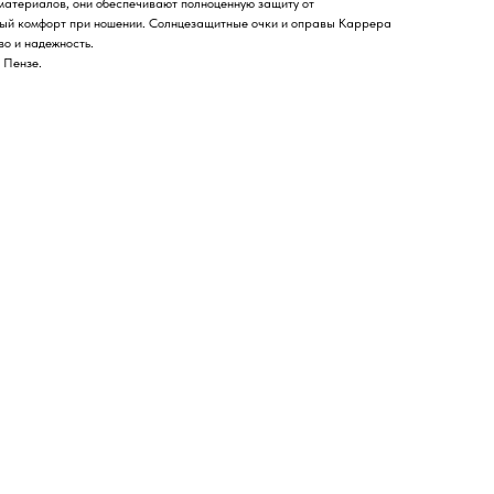
атериалов, они обеспечивают полноценную защиту от
ный комфорт при ношении. Солнцезащитные очки и оправы Каррера
тво и надежность.
 Пензе.