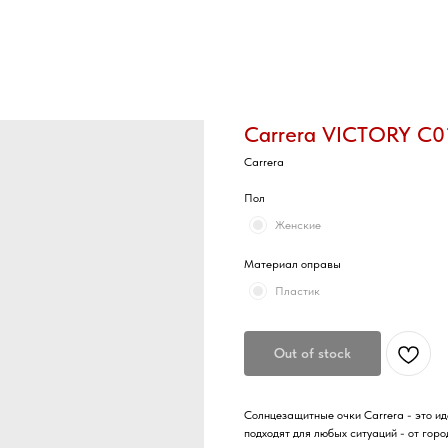
Carrera VICTORY C0
Carrera
Пол
Женские
Материал оправы
Пластик
Out of stock
Солнцезащитные очки Carrera - это ид
подходят для любых ситуаций - от гор