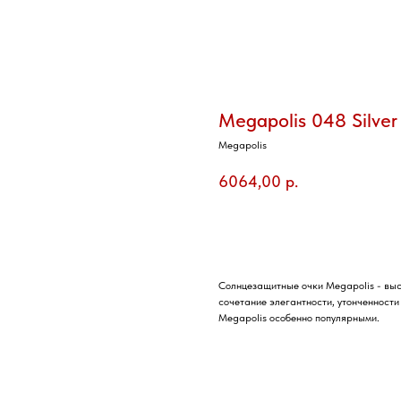
Megapolis 048 Silver
Megapolis
6064,00
р.
Добавить в корзину
Солнцезащитные очки Megapolis - выс
сочетание элегантности, утонченност
Megapolis особенно популярными.