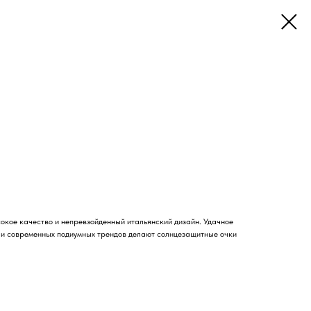
окое качество и непревзойденный итальянский дизайн. Удачное
и и современных подиумных трендов делают солнцезащитные очки