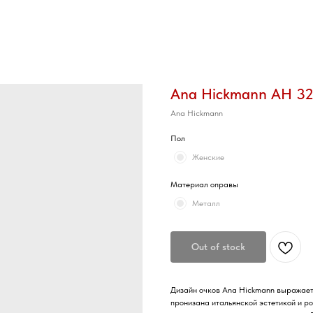
Ana Hickmann AH 3
Ana Hickmann
Пол
Женские
Материал оправы
Металл
Out of stock
Дизайн очков Ana Hickmann выражает 
пронизана итальянской эстетикой и р