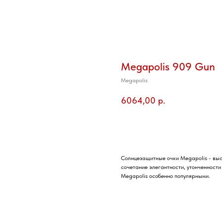
Megapolis 909 Gun
Megapolis
6064,00
р.
Добавить в корзину
Солнцезащитные очки Megapolis - выс
сочетание элегантности, утонченност
Megapolis особенно популярными.