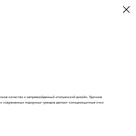
окое качество и непревзойденный итальянский дизайн. Удачное
и и современных подиумных трендов делают солнцезащитные очки