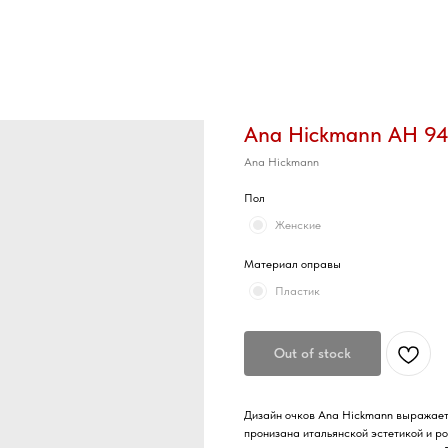
Ana Hickmann AH 94
Ana Hickmann
Пол
Женские
Материал оправы
Пластик
Out of stock
Дизайн очков Ana Hickmann выражает 
пронизана итальянской эстетикой и р