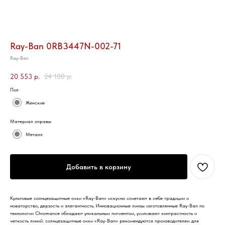
Ray-Ban 0RB3447N-002-71
Ray-Ban
20 553
р.
24 180
р.
Пол
Женские
Материал оправы
Металл
Добавить в корзину
Культовые солнцезащитные очки «Ray-Ban» искусно сочетают в себе традиции и
новаторство, дерзость и элегантность. Инновационные линзы изготовленные Ray-Ban по
технологии Chromance обладают уникальным пигментом, усиливают контрастность и
четкость линий. солнцезащитные очки «Ray-Ban» рекомендуются производителем для